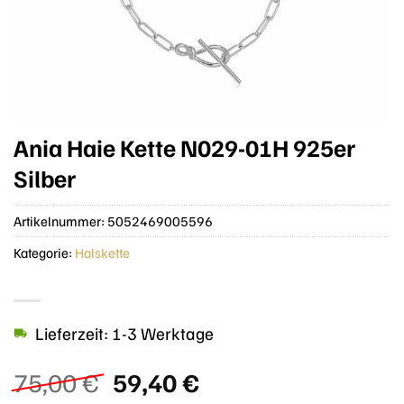
Ania Haie Kette N029-01H 925er
Silber
Artikelnummer:
5052469005596
Kategorie:
Halskette
Lieferzeit: 1-3 Werktage
Ursprünglicher
Aktueller
75,00
€
59,40
€