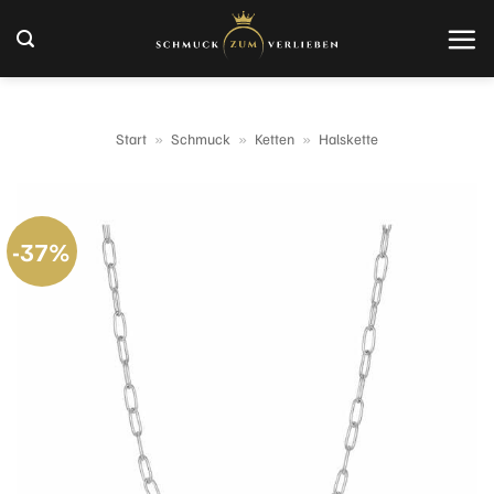
Zum
Inhalt
springen
Start
»
Schmuck
»
Ketten
»
Halskette
-37%