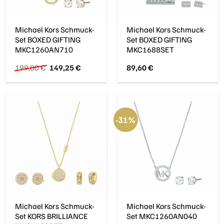
Michael Kors Schmuck-
Michael Kors Schmuck-
Set BOXED GIFTING
Set BOXED GIFTING
MKC1260AN710
MKC1688SET
Ursprünglicher
Aktueller
199,00
€
149,25
€
89,60
€
Preis
Preis
.
war:
ist:
199,00 €
149,25 €.
-31%
Michael Kors Schmuck-
Michael Kors Schmuck-
Set KORS BRILLIANCE
Set MKC1260AN040