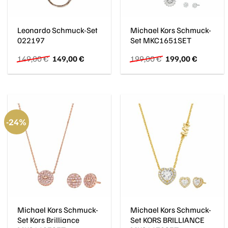
Leonardo Schmuck-Set
Michael Kors Schmuck-
022197
Set MKC1651SET
Ursprünglicher
Aktueller
Ursprünglicher
Aktueller
149,00
€
149,00
€
199,00
€
199,00
€
Preis
Preis
Preis
Preis
war:
ist:
war:
ist:
149,00 €
149,00 €.
199,00 €
199,00 €
-24%
Michael Kors Schmuck-
Michael Kors Schmuck-
Set Kors Brilliance
Set KORS BRILLIANCE