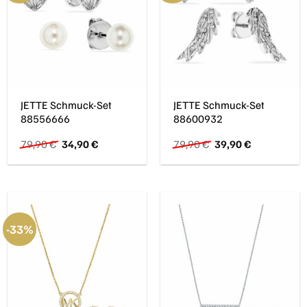
JETTE Schmuck-Set
JETTE Schmuck-Set
88556666
88600932
Ursprünglicher
Aktueller
Ursprünglicher
Aktueller
79,90
€
34,90
€
79,90
€
39,90
€
Preis
Preis
Preis
Preis
war:
ist:
war:
ist:
79,90 €
34,90 €.
79,90 €
39,90 €.
-33%