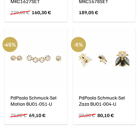
MKC1627SET
MKC1678SET
Ursprünglicher
Aktueller
229,00
€
160,30
€
189,05
€
Preis
Preis
war:
ist:
229,00 €
160,30 €.
-45%
-5%
PdPaola Schmuck-Set
PdPaola Schmuck-Set
Motion BU01-051-U
Zaza BU01-004-U
Ursprünglicher
Aktueller
Ursprünglicher
Aktueller
75,00
€
69,10
€
99,00
€
80,10
€
Preis
Preis
Preis
Preis
war:
ist:
war:
ist:
75,00 €
69,10 €.
99,00 €
80,10 €.