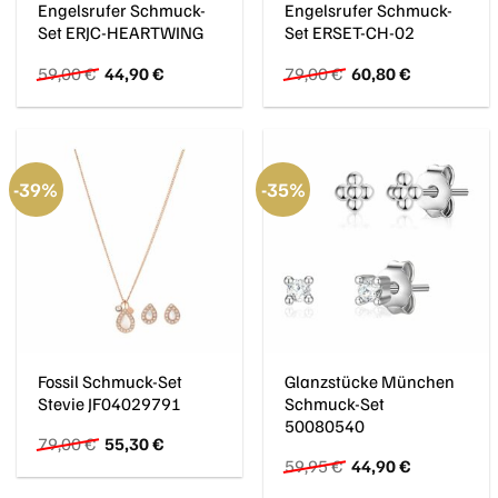
Engelsrufer Schmuck-
Engelsrufer Schmuck-
Set ERJC-HEARTWING
Set ERSET-CH-02
Ursprünglicher
Aktueller
Ursprünglicher
Aktueller
59,00
€
44,90
€
79,00
€
60,80
€
Preis
Preis
Preis
Preis
war:
ist:
war:
ist:
59,00 €
44,90 €.
79,00 €
60,80 €.
-39%
-35%
Fossil Schmuck-Set
Glanzstücke München
Stevie JF04029791
Schmuck-Set
50080540
Ursprünglicher
Aktueller
79,00
€
55,30
€
Preis
Preis
Ursprünglicher
Aktueller
59,95
€
44,90
€
war:
ist:
Preis
Preis
79,00 €
55,30 €.