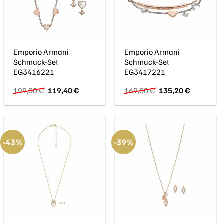
Emporio Armani
Emporio Armani
Schmuck-Set
Schmuck-Set
EG3416221
EG3417221
Ursprünglicher
Aktueller
Ursprünglicher
Aktueller
199,00
€
119,40
€
169,00
€
135,20
€
Preis
Preis
Preis
Preis
war:
ist:
war:
ist:
199,00 €
119,40 €.
169,00 €
135,20 €.
-43%
-39%