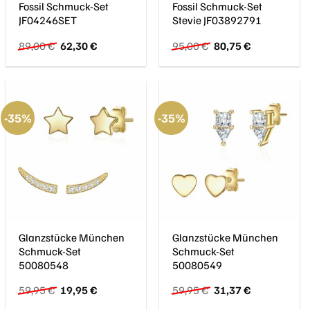
Fossil Schmuck-Set
Fossil Schmuck-Set
JF04246SET
Stevie JF03892791
Ursprünglicher
Aktueller
Ursprünglicher
Aktueller
89,00
€
62,30
€
95,00
€
80,75
€
Preis
Preis
Preis
Preis
war:
ist:
war:
ist:
89,00 €
62,30 €.
95,00 €
80,75 €.
-35%
-35%
Glanzstücke München
Glanzstücke München
Schmuck-Set
Schmuck-Set
50080548
50080549
Ursprünglicher
Aktueller
Ursprünglicher
Aktueller
59,95
€
19,95
€
59,95
€
31,37
€
Preis
Preis
Preis
Preis