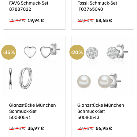
FAVS Schmuck-Set
Fossil Schmuck-Set
87887022
JF03765040
Ursprünglicher
Aktueller
Ursprünglicher
Aktueller
29,99
€
19,94
€
69,00
€
58,65
€
Preis
Preis
Preis
Preis
war:
ist:
war:
ist:
29,99 €
19,94 €.
69,00 €
58,65 €.
-35%
-20%
Glanzstücke München
Glanzstücke München
Schmuck-Set
Schmuck-Set
50080541
50080543
Ursprünglicher
Aktueller
Ursprünglicher
Aktueller
59,95
€
35,97
€
59,95
€
56,95
€
Preis
Preis
Preis
Preis