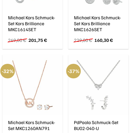
Michael Kors Schmuck-
Michael Kors Schmuck-
Set Kors Brilliance
Set Kors Brilliance
MKC1614SET
MKC1626SET
Ursprünglicher
Aktueller
Ursprünglicher
Aktueller
269,00
€
201,75
€
229,00
€
160,30
€
Preis
Preis
Preis
Preis
war:
ist:
war:
ist:
269,00 €
201,75 €.
229,00 €
160,30 €.
-32%
-37%
Michael Kors Schmuck-
PdPaola Schmuck-Set
Set MKC1260AN791
BU02-040-U