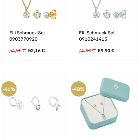
Elli Schmuck-Set
Elli Schmuck-Set
0903770920
0910241413
Ursprünglicher
Aktueller
Ursprünglicher
Aktueller
54,90
€
52,16
€
42,90
€
59,90
€
Preis
Preis
Preis
Preis
war:
ist:
war:
ist:
54,90 €
52,16 €.
42,90 €
59,90 €.
-41%
-40%