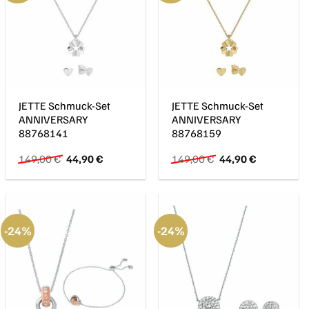
JETTE Schmuck-Set
JETTE Schmuck-Set
ANNIVERSARY
ANNIVERSARY
88768141
88768159
Ursprünglicher
Aktueller
Ursprünglicher
Aktueller
149,00
€
44,90
€
149,00
€
44,90
€
Preis
Preis
Preis
Preis
war:
ist:
war:
ist:
149,00 €
44,90 €.
149,00 €
44,90 €.
-24%
-24%