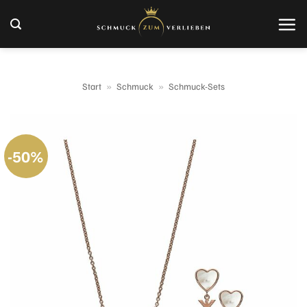
Zum
Inhalt
springen
Start
»
Schmuck
»
Schmuck-Sets
-50%