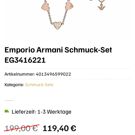
Emporio Armani Schmuck-Set
EG3416221
Artikelnummer:
4013496599022
Kategorie:
Schmuck-Sets
Lieferzeit: 1-3 Werktage
Ursprünglicher
Aktueller
199,00
€
119,40
€