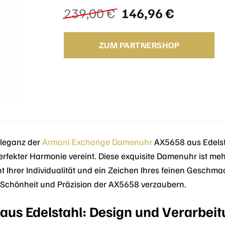
Ursprünglicher
Aktuelle
239,00
€
146,96
€
Preis
Preis
war:
ist:
ZUM PARTNERSHOP
239,00 €
146,96 €
Eleganz der
Armani Exchange
Damenuhr
AX5658 aus Edelsta
rfekter Harmonie vereint. Diese exquisite Damenuhr ist mehr 
nt Ihrer Individualität und ein Zeichen Ihres feinen Geschm
r Schönheit und Präzision der AX5658 verzaubern.
aus Edelstahl: Design und Verarbei