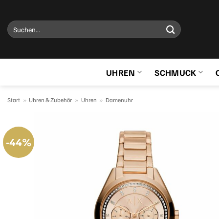
Zum
Inhalt
Suchen
springen
nach:
UHREN
SCHMUCK
Start
»
Uhren & Zubehör
»
Uhren
»
Damenuhr
-44%