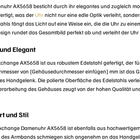
uhr AX5658 besticht durch ihr elegantes und zugleich m
ertigt, was der
Uhr
nicht nur eine edle Optik verleiht, sond
ahls fängt das Licht auf eine Weise ein, die die Uhr zu ein
esign rundet das Gesamtbild perfekt ab und verleiht der Uhr 
und Elegant
hange AX5658 ist aus robustem Edelstahl gefertigt, der für
chmesser von [Gehäusedurchmesser einfügen] mm ist das Ge
nes Handgelenk. Die polierte Oberfläche des Edelstahls verl
e Verarbeitung des Gehäuses zeugt von der hohen Qualität u
 und Stil
change Damenuhr AX5658 ist ebenfalls aus hochwertigem Ed
er des Armbands schmiegen sich angenehm an das Handgele