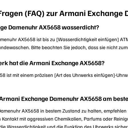
e Fragen (FAQ) zur Armani Exchang
ange Damenuhr AX5658 wasserdicht?
menuhr AX5658 ist bis zu [Wasserdichtigkeit einfügen] ATM 
ndewaschen. Bitte beachten Sie jedoch, dass sie nicht zu
erk hat die Armani Exchange AX5658?
 ist mit einem präzisen [Art des Uhrwerks einfügen]-Uhrwer
e Armani Exchange Damenuhr AX5658 am best
amenuhr AX5658 in bestem Zustand zu halten, empfehlen wi
n Kontakt mit aggressiven Chemikalien, Parfums oder Reinig
e Wasserdichtigkeit und die Funktion des Uhrwerks sicherz