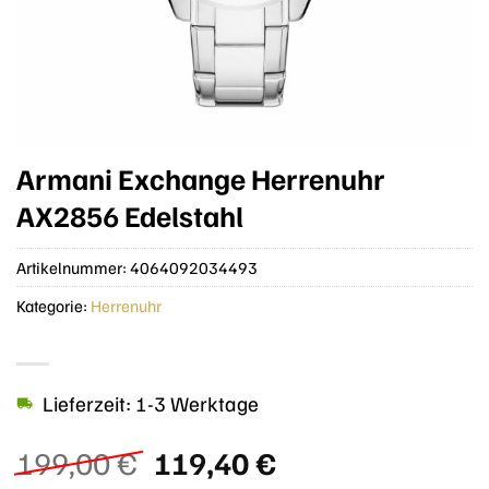
Armani Exchange Herrenuhr
AX2856 Edelstahl
Artikelnummer:
4064092034493
Kategorie:
Herrenuhr
Lieferzeit: 1-3 Werktage
Ursprünglicher
Aktueller
199,00
€
119,40
€