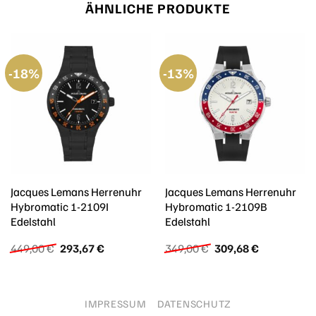
ÄHNLICHE PRODUKTE
-18%
-13%
Jacques Lemans Herrenuhr
Jacques Lemans Herrenuhr
Hybromatic 1-2109I
Hybromatic 1-2109B
Edelstahl
Edelstahl
Ursprünglicher
Aktueller
Ursprünglicher
Aktueller
449,00
€
293,67
€
349,00
€
309,68
€
Preis
Preis
Preis
Preis
war:
ist:
war:
ist:
449,00 €
293,67 €.
349,00 €
309,68 €.
IMPRESSUM
DATENSCHUTZ