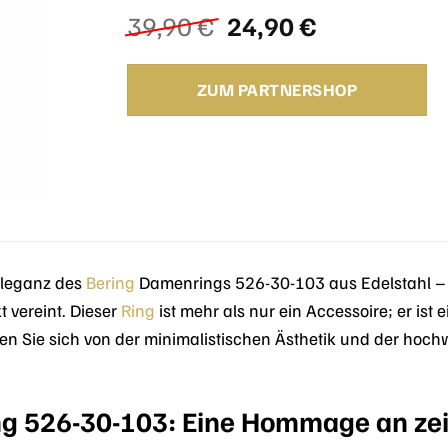
Ursprünglicher
Aktueller
39,90
€
24,90
€
Preis
Preis
war:
ist:
ZUM PARTNERSHOP
39,90 €
24,90 €.
 Eleganz des
Bering
Damenrings 526-30-103 aus Edelstahl – 
t vereint. Dieser
Ring
ist mehr als nur ein Accessoire; er ist 
ssen Sie sich von der minimalistischen Ästhetik und der ho
g 526-30-103: Eine Hommage an zei