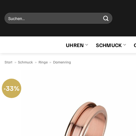
Zum
Inhalt
Suchen
springen
nach:
UHREN
SCHMUCK
Start
»
Schmuck
»
Ringe
»
Damenring
-33%