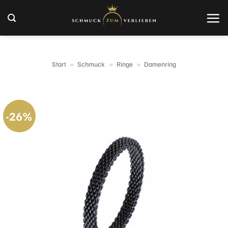
Zum
Inhalt
springen
Start
»
Schmuck
»
Ringe
»
Damenring
-26%