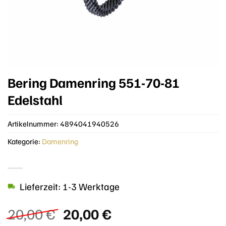
Bering Damenring 551-70-81
Edelstahl
Artikelnummer:
4894041940526
Kategorie:
Damenring
Lieferzeit: 1-3 Werktage
Ursprünglicher
Aktueller
20,00
€
20,00
€