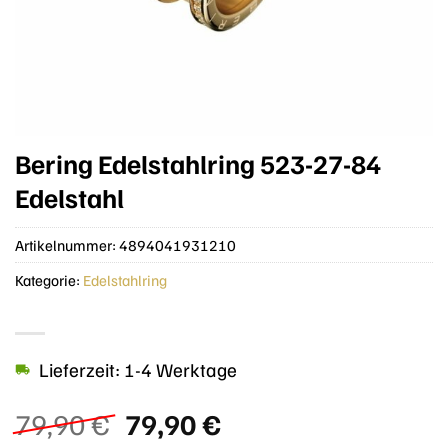
Bering Edelstahlring 523-27-84
Edelstahl
Artikelnummer:
4894041931210
Kategorie:
Edelstahlring
Lieferzeit: 1-4 Werktage
Ursprünglicher
Aktueller
79,90
€
79,90
€