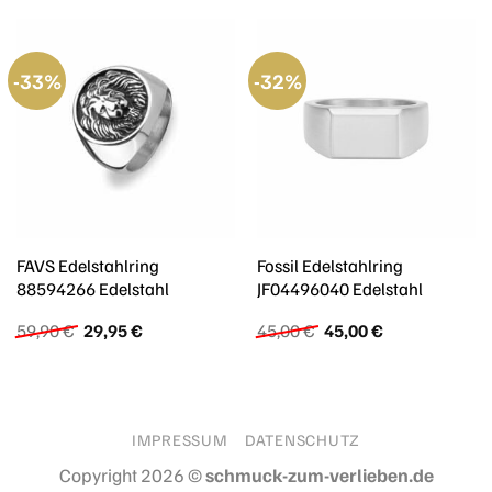
-33%
-32%
FAVS Edelstahlring
Fossil Edelstahlring
88594266 Edelstahl
JF04496040 Edelstahl
Ursprünglicher
Aktueller
Ursprünglicher
Aktueller
59,90
€
29,95
€
45,00
€
45,00
€
Preis
Preis
Preis
Preis
war:
ist:
war:
ist:
59,90 €
29,95 €.
45,00 €
45,00 €.
IMPRESSUM
DATENSCHUTZ
Copyright 2026 ©
schmuck-zum-verlieben.de