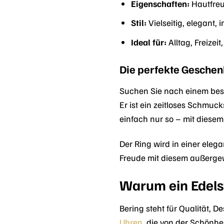
Eigenschaften:
Hautfreun
Stil:
Vielseitig, elegant, i
Ideal für:
Alltag, Freizei
Die perfekte Gesche
Suchen Sie nach einem beso
Er ist ein zeitloses Schmuc
einfach nur so – mit diesem
Der Ring wird in einer ele
Freude mit diesem außerg
Warum ein Edels
Bering steht für Qualität,
Uhren
, die von der Schönheit