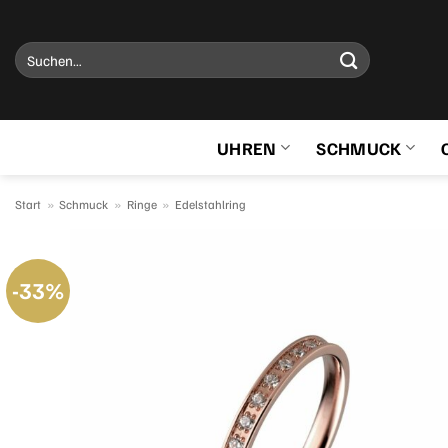
Zum
Inhalt
Suchen
springen
nach:
UHREN
SCHMUCK
Start
»
Schmuck
»
Ringe
»
Edelstahlring
-33%