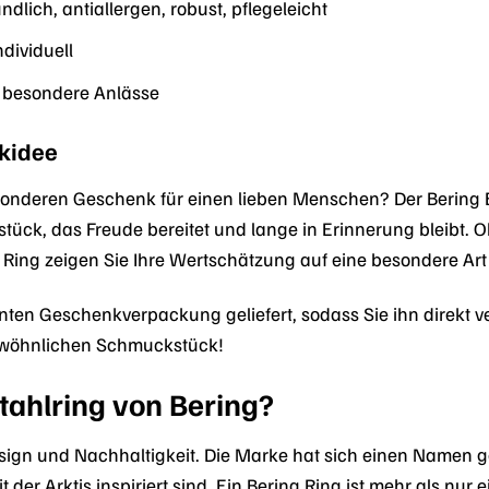
dlich, antiallergen, robust, pflegeleicht
ndividuell
t, besondere Anlässe
nkidee
nderen Geschenk für einen lieben Menschen? Der Bering E
kstück, das Freude bereitet und lange in Erinnerung bleibt
 Ring zeigen Sie Ihre Wertschätzung auf eine besondere Ar
ganten Geschenkverpackung geliefert, sodass Sie ihn direkt
ewöhnlichen Schmuckstück!
tahlring von Bering?
 Design und Nachhaltigkeit. Die Marke hat sich einen Name
 der Arktis inspiriert sind. Ein Bering Ring ist mehr als nur ei