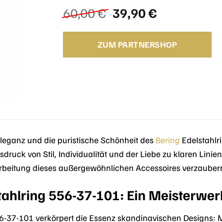
Ursprünglicher
Aktueller
60,00
€
39,90
€
Preis
Preis
war:
ist:
ZUM PARTNERSHOP
60,00 €
39,90 €.
Eleganz und die puristische Schönheit des
Bering
Edelstahlr
druck von Stil, Individualität und der Liebe zu klaren Linie
rbeitung dieses außergewöhnlichen Accessoires verzauber
tahlring 556-37-101: Ein Meisterwe
-37-101 verkörpert die Essenz skandinavischen Designs: Mi