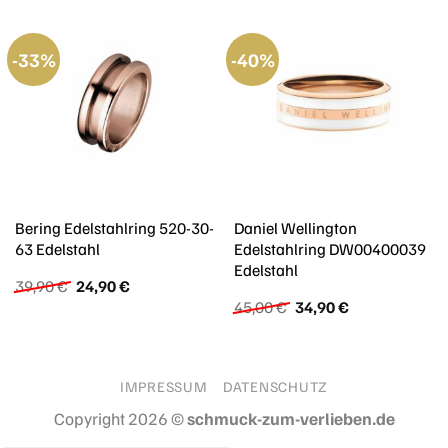
-33%
-40%
Bering Edelstahlring 520-30-
Daniel Wellington
63 Edelstahl
Edelstahlring DW00400039
Edelstahl
Ursprünglicher
Aktueller
39,90
€
24,90
€
Preis
Preis
Ursprünglicher
Aktueller
45,00
€
34,90
€
war:
ist:
Preis
Preis
39,90 €
24,90 €.
war:
ist:
45,00 €
34,90 €.
IMPRESSUM
DATENSCHUTZ
Copyright 2026 ©
schmuck-zum-verlieben.de