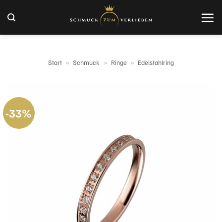
Zum
Inhalt
springen
Start
»
Schmuck
»
Ringe
»
Edelstahlring
-33%