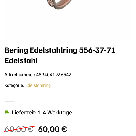
Bering Edelstahlring 556-37-71
Edelstahl
Artikelnummer:
4894041936543
Kategorie:
Edelstahlring
Lieferzeit: 1-4 Werktage
Ursprünglicher
Aktueller
60,00
€
60,00
€