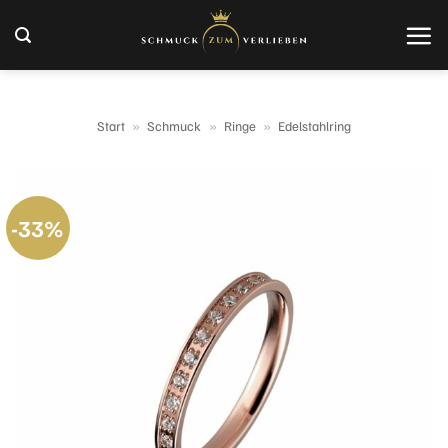
Zum
Inhalt
springen
Start
»
Schmuck
»
Ringe
»
Edelstahlring
-33%