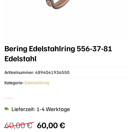
Bering Edelstahlring 556-37-81
Edelstahl
Artikelnummer:
4894041936550
Kategorie:
Edelstahlring
Lieferzeit: 1-4 Werktage
Ursprünglicher
Aktueller
60,00
€
60,00
€