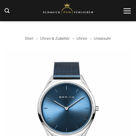
Zum
Inhalt
springen
Start
»
Uhren & Zubehör
»
Uhren
»
Unisexuhr