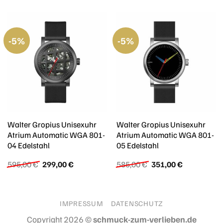
-5%
-5%
Walter Gropius Unisexuhr
Walter Gropius Unisexuhr
Atrium Automatic WGA 801-
Atrium Automatic WGA 801-
04 Edelstahl
05 Edelstahl
Ursprünglicher
Aktueller
Ursprünglicher
Aktueller
595,00
€
299,00
€
585,00
€
351,00
€
Preis
Preis
Preis
Preis
war:
ist:
war:
ist:
595,00 €
299,00 €.
585,00 €
351,00 €.
IMPRESSUM
DATENSCHUTZ
Copyright 2026 ©
schmuck-zum-verlieben.de