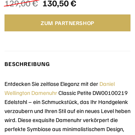
Ursprünglicher
Aktueller
129,00
€
130,50
€
Preis
Preis
war:
ist:
ZUM PARTNERSHOP
129,00 €
130,50 €.
BESCHREIBUNG
Entdecken Sie zeitlose Eleganz mit der
Daniel
Wellington
Damenuhr
Classic Petite DW00100219
Edelstahl – ein Schmuckstück, das Ihr Handgelenk
verzaubern und Ihren Stil auf ein neues Level heben
wird. Diese exquisite Damenuhr verkörpert die
perfekte Symbiose aus minimalistischem Design,