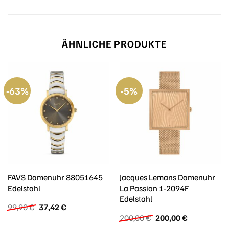
ÄHNLICHE PRODUKTE
-63%
-5%
FAVS Damenuhr 88051645
Jacques Lemans Damenuhr
Edelstahl
La Passion 1-2094F
Edelstahl
Ursprünglicher
Aktueller
99,90
€
37,42
€
Preis
Preis
Ursprünglicher
Aktueller
200,00
€
200,00
€
war:
ist:
Preis
Preis