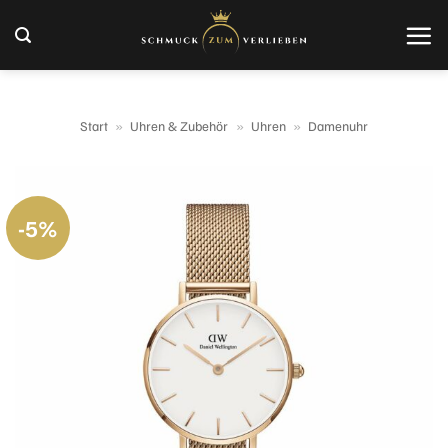
Zum
Inhalt
springen
Start
»
Uhren & Zubehör
»
Uhren
»
Damenuhr
-5%