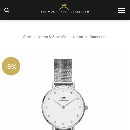
Zum
Inhalt
springen
Start
»
Uhren & Zubehör
»
Uhren
»
Damenuhr
-5%