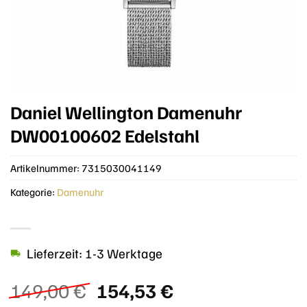
Daniel Wellington Damenuhr
DW00100602 Edelstahl
Artikelnummer:
7315030041149
Kategorie:
Damenuhr
Lieferzeit: 1-3 Werktage
Ursprünglicher
Aktueller
149,00
€
154,53
€