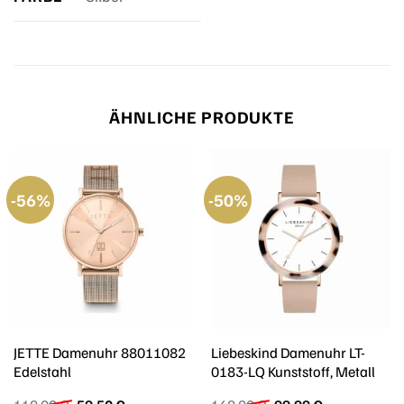
ÄHNLICHE PRODUKTE
-56%
-50%
JETTE Damenuhr 88011082
Liebeskind Damenuhr LT-
Edelstahl
0183-LQ Kunststoff, Metall
Ursprünglicher
Aktueller
Ursprünglicher
Aktueller