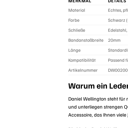
MERKMAL
DETAILS
Material
Echtes, pf
Farbe
Schwarz (
Schließe
Edelstahl,
Bandanstoßbreite
20mm
Länge
Standardl
Kompatibilität
Passend f
Artikelnummer
DW00200
Warum ein Leder
Daniel Wellington steht für
und unterliegen strengen Qu
Accessoire, das Ihnen viele 