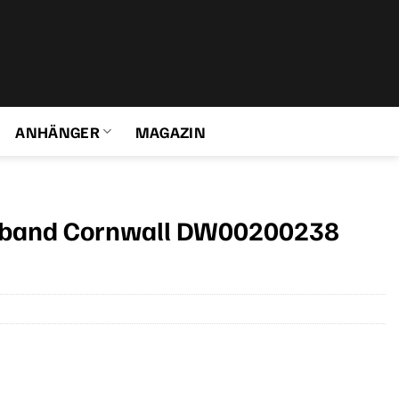
ANHÄNGER
MAGAZIN
erband Cornwall DW00200238