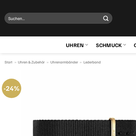
Zum
Inhalt
Suchen
springen
nach:
UHREN
SCHMUCK
Start
»
Uhren & Zubehör
»
Uhrenarmbänder
»
Lederband
-24%