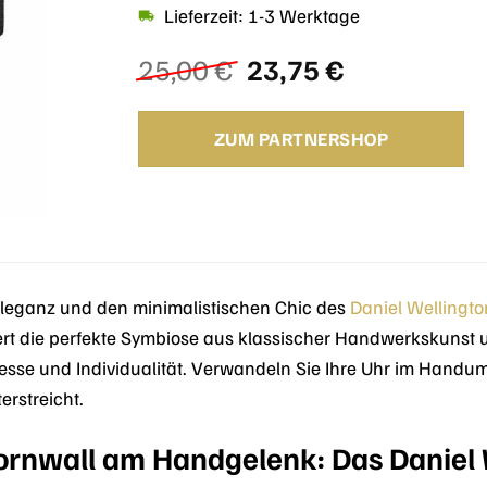
Lieferzeit: 1-3 Werktage
Ursprünglicher
Aktueller
25,00
€
23,75
€
Preis
Preis
war:
ist:
ZUM PARTNERSHOP
25,00 €
23,75 €.
 Eleganz und den minimalistischen Chic des
Daniel Wellingto
rt die perfekte Symbiose aus klassischer Handwerkskunst u
sse und Individualität. Verwandeln Sie Ihre Uhr im Handumd
erstreicht.
ornwall am Handgelenk: Das Daniel