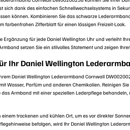
st sich dank des einfachen Schnellwechselsystems in Sekun
en können. Kombinieren Sie das schwarze Lederarmband mi
 farbenfrohen Zifferblatt für einen lässigen Freizeit-Look.
e Ergänzung für jede Daniel Wellington Uhr und verleiht Ih
 Armband setzen Sie ein stilvolles Statement und zeigen Ihre
ür Ihr Daniel Wellington Lederarmb
Ihrem Daniel Wellington Lederarmband Cornwall DW00200238
 mit Wasser, Parfüm und anderen Chemikalien. Reinigen Si
e das Armband mit einer speziellen Lederpflege behandeln
einem trockenen und kühlen Ort, um es vor direkter Sonn
Pflegehinweise befolgen, wird Ihr Daniel Wellington Led