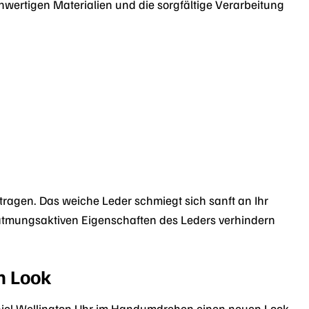
ertigen Materialien und die sorgfältige Verarbeitung
ragen. Das weiche Leder schmiegt sich sanft an Ihr
atmungsaktiven Eigenschaften des Leders verhindern
n Look
iel Wellington Uhr im Handumdrehen einen neuen Look