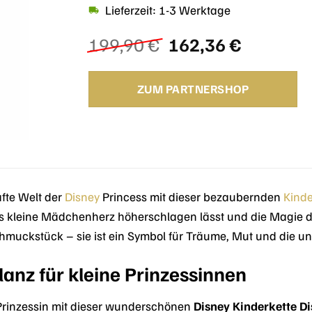
Lieferzeit: 1-3 Werktage
Ursprünglicher
Aktuelle
199,90
€
162,36
€
Preis
Preis
war:
ist:
ZUM PARTNERSHOP
199,90 €
162,36 €
fte Welt der
Disney
Princess mit dieser bezaubernden
Kinde
s kleine Mädchenherz höherschlagen lässt und die Magie der
chmuckstück – sie ist ein Symbol für Träume, Mut und die un
lanz für kleine Prinzessinnen
 Prinzessin mit dieser wunderschönen
Disney Kinderkette D