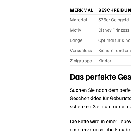
MERKMAL
BESCHREIBU
Material
375er Gelbgold
Motiv
Disney Prinzess
Länge
Optimal für Kin
Verschluss
Sicherer und ei
Zielgruppe
Kinder
Das perfekte Ges
Suchen Sie nach dem perfek
Geschenkidee für Geburtsta
schenken Sie nicht nur ei
Die Kette wird in einer lie
eine unvergessliche Freud