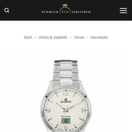
Zum
Inhalt
springen
Start
»
Uhren & Zubehör
»
Uhren
»
Herrenuhr