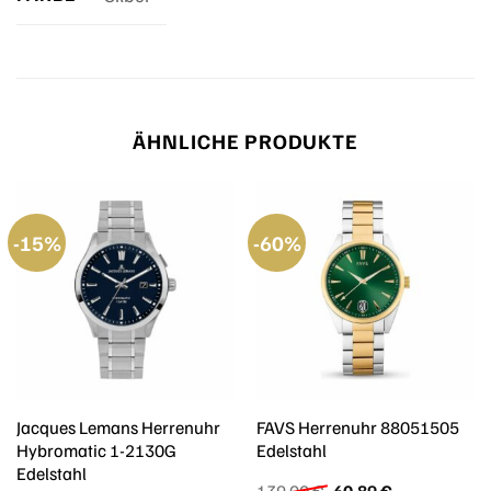
ÄHNLICHE PRODUKTE
-15%
-60%
Jacques Lemans Herrenuhr
FAVS Herrenuhr 88051505
Hybromatic 1-2130G
Edelstahl
Edelstahl
Ursprünglicher
Aktueller
139,00
€
60,89
€