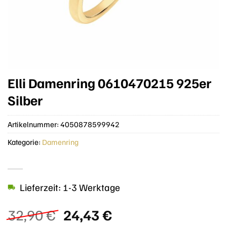
Elli Damenring 0610470215 925er
Silber
Artikelnummer:
4050878599942
Kategorie:
Damenring
Lieferzeit: 1-3 Werktage
Ursprünglicher
Aktueller
32,90
€
24,43
€