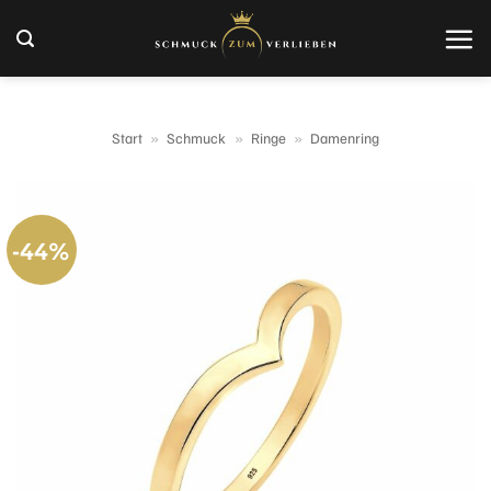
Zum
Inhalt
springen
Start
»
Schmuck
»
Ringe
»
Damenring
-44%