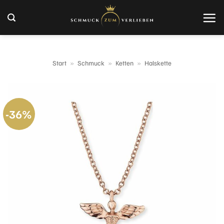
Zum
Inhalt
springen
Start
»
Schmuck
»
Ketten
»
Halskette
-36%