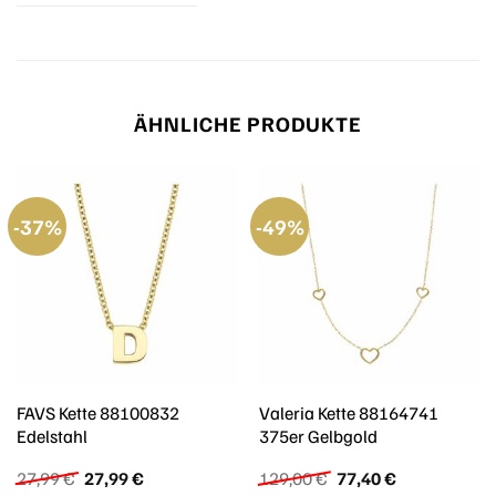
ÄHNLICHE PRODUKTE
-37%
-49%
FAVS Kette 88100832
Valeria Kette 88164741
Edelstahl
375er Gelbgold
Ursprünglicher
Aktueller
Ursprünglicher
Aktueller
27,99
€
27,99
€
129,00
€
77,40
€
Preis
Preis
Preis
Preis