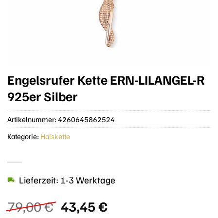
Engelsrufer Kette ERN-LILANGEL-R
925er Silber
Artikelnummer:
4260645862524
Kategorie:
Halskette
Lieferzeit: 1-3 Werktage
Ursprünglicher
Aktueller
79,00
€
43,45
€