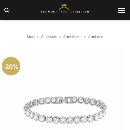
Zum
Inhalt
springen
Start
»
Schmuck
»
Armbänder
»
Armband
-20%