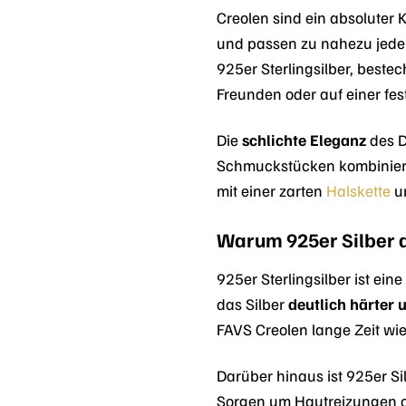
Creolen sind ein absoluter K
und passen zu nahezu jedem 
925er Sterlingsilber, beste
Freunden oder auf einer fest
Die
schlichte Eleganz
des D
Schmuckstücken kombinieren,
mit einer zarten
Halskette
u
Warum 925er Silber di
925er Sterlingsilber ist ei
das Silber
deutlich härter
FAVS Creolen lange Zeit wi
Darüber hinaus ist 925er Si
Sorgen um Hautreizungen od