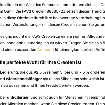
lassiker in der Welt des Schmucks und erfreuen sich seit Gen
Outfit. Die FAVS Creolen 88385721 setzen diesen Trend auf 
chen diese Ohrringe durch ihre hochwertige Verarbeitung un
lichen Veranstaltung – mit diesen Creolen ziehen Sie garanti
esigns macht die FAVS Creolen zu einem wahren Allrounder
 ohne dabei aufdringlich zu wirken. Tragen Sie sie solo fü
nd einem passenden
Armband
für einen glamourösen Auftrit
e perfekte Wahl für Ihre Creolen ist
ne Legierung, die aus 92,5 % reinem Silber und 7,5 % andere
 und widerstandsfähiger
als reines Silber, das sehr weich is
e neu aussehen und Ihnen Freude bereiten werden.
lber
antiallergen
und somit auch für Menschen mit empfindli
er Allergien machen, wenn Sie diese Creolen tragen. Die h