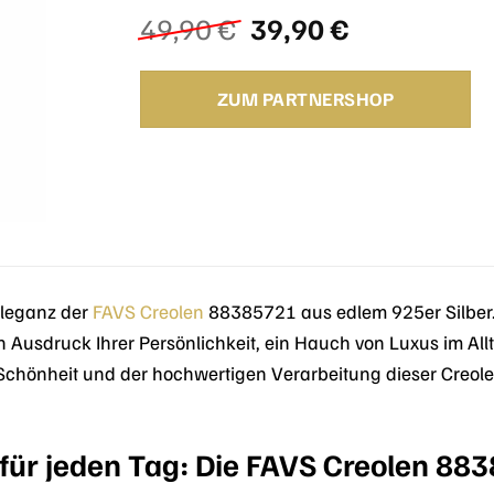
Ursprünglicher
Aktueller
49,90
€
39,90
€
Preis
Preis
war:
ist:
ZUM PARTNERSHOP
49,90 €
39,90 €.
Eleganz der
FAVS
Creolen
88385721 aus edlem 925er Silber
 Ausdruck Ihrer Persönlichkeit, ein Hauch von Luxus im Allt
n Schönheit und der hochwertigen Verarbeitung dieser Creol
 für jeden Tag: Die FAVS Creolen 88