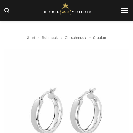
Zum
Inhalt
springen
Start
»
Schmuck
»
Ohrschmuck
»
Creolen