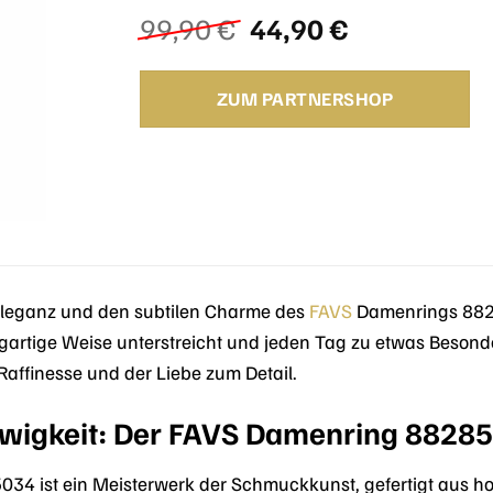
Ursprünglicher
Aktueller
99,90
€
44,90
€
Preis
Preis
war:
ist:
ZUM PARTNERSHOP
99,90 €
44,90 €.
 Eleganz und den subtilen Charme des
FAVS
Damenrings 8828
zigartige Weise unterstreicht und jeden Tag zu etwas Beso
, Raffinesse und der Liebe zum Detail.
 Ewigkeit: Der FAVS Damenring 8828
34 ist ein Meisterwerk der Schmuckkunst, gefertigt aus hoc