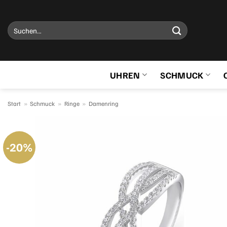
Zum
Inhalt
Suchen
springen
nach:
UHREN
SCHMUCK
Start
»
Schmuck
»
Ringe
»
Damenring
-20%