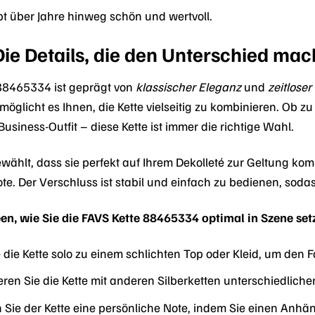
bt über Jahre hinweg schön und wertvoll.
 Die Details, die den Unterschied ma
 88465334 ist geprägt von
klassischer Eleganz
und
zeitlose
möglicht es Ihnen, die Kette vielseitig zu kombinieren. Ob z
usiness-Outfit – diese Kette ist immer die richtige Wahl.
ewählt, dass sie perfekt auf Ihrem Dekolleté zur Geltung kom
te. Der Verschluss ist stabil und einfach zu bedienen, soda
deen, wie Sie die FAVS Kette 88465334 optimal in Szene se
die Kette solo zu einem schlichten Top oder Kleid, um den F
ren Sie die Kette mit anderen Silberketten unterschiedliche
 Sie der Kette eine persönliche Note, indem Sie einen Anhäng