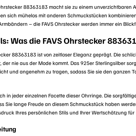
S Ohrstecker 88363183 macht sie zu einem unverzichtbaren A
sen sich mühelos mit anderen Schmuckstücken kombinieren
Armbändern – die FAVS Ohrstecker werden immer ein Blickf
ils: Was die FAVS Ohrstecker 88363
cker 88363183 ist von zeitloser Eleganz geprägt. Die schl
, der nie aus der Mode kommt. Das 925er Sterlingsilber sorgt
 leicht und angenehm zu tragen, sodass Sie sie den ganze
ich in jeder einzelnen Facette dieser Ohrringe. Die sorgfält
ass Sie lange Freude an diesem Schmuckstück haben werden
sdruck Ihres persönlichen Stils und Ihrer Wertschätzung f
eitung