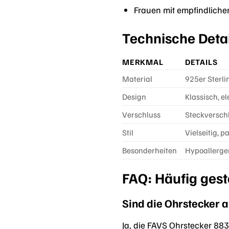
Frauen mit empfindlicher
Technische Detai
MERKMAL
DETAILS
Material
925er Sterli
Design
Klassisch, el
Verschluss
Steckversch
Stil
Vielseitig, 
Besonderheiten
Hypoallergen
FAQ: Häufig ges
Sind die Ohrstecker a
Ja, die FAVS Ohrstecker 8836