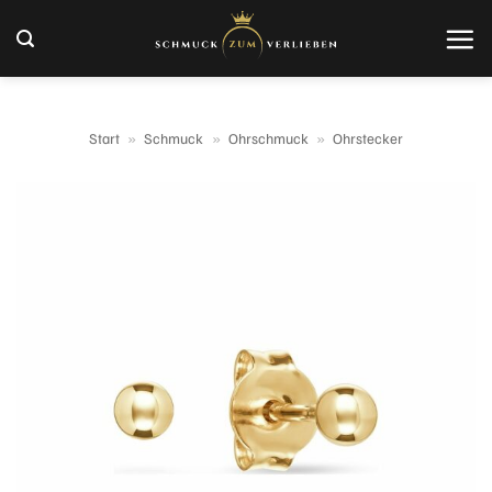
Zum
Inhalt
springen
Start
»
Schmuck
»
Ohrschmuck
»
Ohrstecker