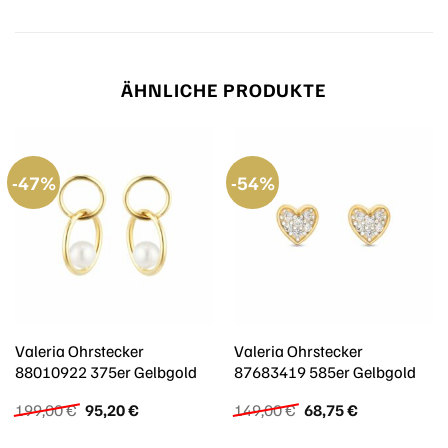
ÄHNLICHE PRODUKTE
-47%
-54%
Valeria Ohrstecker
Valeria Ohrstecker
88010922 375er Gelbgold
87683419 585er Gelbgold
Ursprünglicher
Aktueller
Ursprünglicher
Aktueller
199,00
€
95,20
€
149,00
€
68,75
€
Preis
Preis
Preis
Preis
war:
ist:
war:
ist: