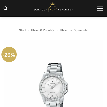
Zum
Inhalt
springen
Start
»
Uhren & Zubehör
»
Uhren
»
Damenuhr
-23%