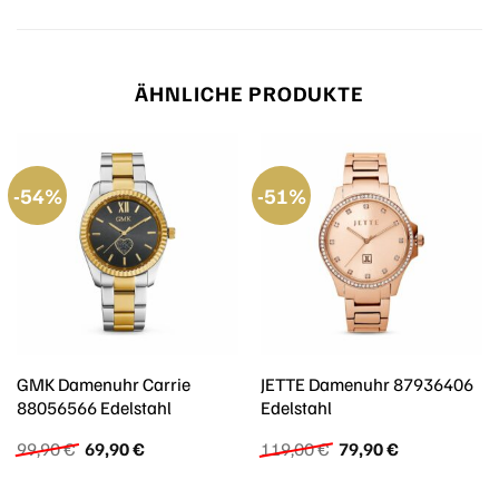
ÄHNLICHE PRODUKTE
-54%
-51%
GMK Damenuhr Carrie
JETTE Damenuhr 87936406
88056566 Edelstahl
Edelstahl
Ursprünglicher
Aktueller
Ursprünglicher
Aktueller
99,90
€
69,90
€
119,00
€
79,90
€
Preis
Preis
Preis
Preis
war:
ist:
war:
ist: