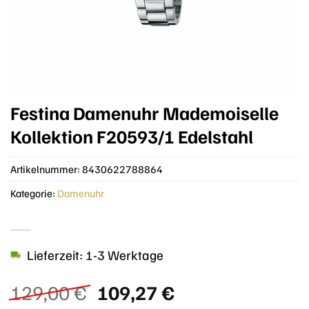
Festina Damenuhr Mademoiselle
Kollektion F20593/1 Edelstahl
Artikelnummer:
8430622788864
Kategorie:
Damenuhr
Lieferzeit: 1-3 Werktage
Ursprünglicher
Aktueller
129,00
€
109,27
€