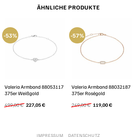
ÄHNLICHE PRODUKTE
-53%
-57%
Valeria Armband 88053117
Valeria Armband 88032187
375er Weißgold
375er Roségold
Ursprünglicher
Aktueller
Ursprünglicher
Aktueller
499,00
€
227,05
€
249,00
€
119,00
€
Preis
Preis
Preis
Preis
war:
ist:
war:
ist:
499,00 €
227,05 €.
249,00 €
119,00 €.
IMPRESSUM
DATENSCHUTZ