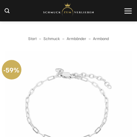
Zum
Inhalt
springen
Start
»
Schmuck
»
Armbänder
»
Armband
-59%