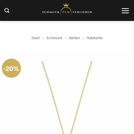
Zum
Inhalt
springen
Start
»
Schmuck
»
Ketten
»
Halskette
-20%