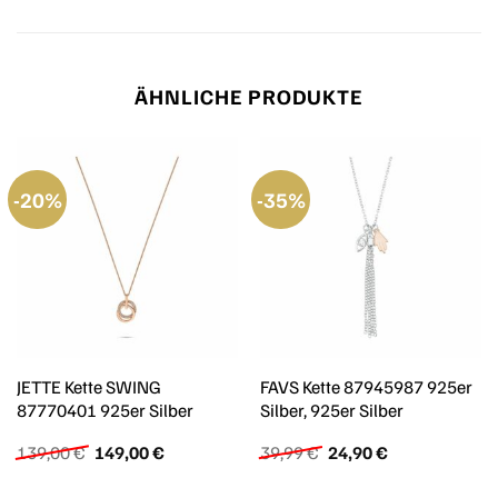
ÄHNLICHE PRODUKTE
-20%
-35%
JETTE Kette SWING
FAVS Kette 87945987 925er
87770401 925er Silber
Silber, 925er Silber
Ursprünglicher
Aktueller
Ursprünglicher
Aktueller
139,00
€
149,00
€
39,99
€
24,90
€
Preis
Preis
Preis
Preis
war:
ist:
war:
ist: