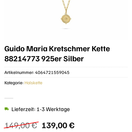
Guido Maria Kretschmer Kette
88214773 925er Silber
Artikelnummer:
4064721559045
Kategorie:
Halskette
Lieferzeit: 1-3 Werktage
Ursprünglicher
Aktueller
149,00
€
139,00
€