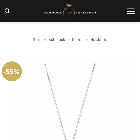
Zum
Inhalt
springen
Start
»
Schmuck
»
Ketten
»
Halskette
-55%