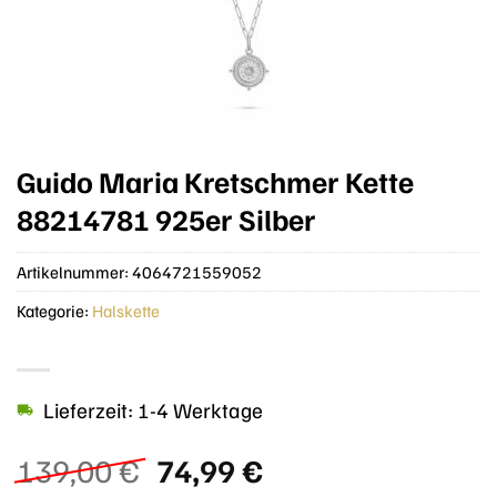
Guido Maria Kretschmer Kette
88214781 925er Silber
Artikelnummer:
4064721559052
Kategorie:
Halskette
Lieferzeit: 1-4 Werktage
Ursprünglicher
Aktueller
139,00
€
74,99
€