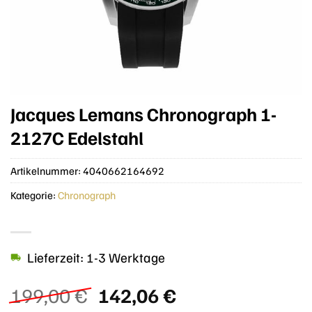
Jacques Lemans Chronograph 1-
2127C Edelstahl
Artikelnummer:
4040662164692
Kategorie:
Chronograph
Lieferzeit: 1-3 Werktage
Ursprünglicher
Aktueller
199,00
€
142,06
€