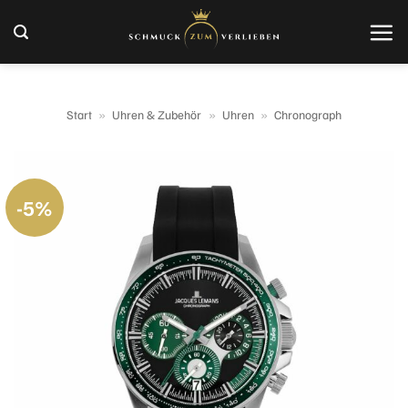
Zum
Inhalt
springen
Start
»
Uhren & Zubehör
»
Uhren
»
Chronograph
-5%