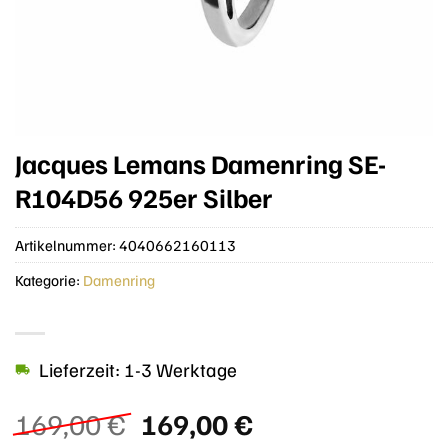
Jacques Lemans Damenring SE-
R104D56 925er Silber
Artikelnummer:
4040662160113
Kategorie:
Damenring
Lieferzeit: 1-3 Werktage
Ursprünglicher
Aktueller
169,00
€
169,00
€