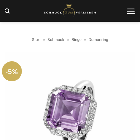
Zum
Inhalt
springen
Start
»
Schmuck
»
Ringe
»
Damenring
-5%