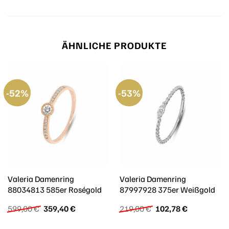
ÄHNLICHE PRODUKTE
-52%
-53%
Valeria Damenring
Valeria Damenring
88034813 585er Roségold
87997928 375er Weißgold
Ursprünglicher
Aktueller
Ursprünglicher
Aktueller
599,00
€
359,40
€
219,00
€
102,78
€
Preis
Preis
Preis
Preis
war:
ist:
war:
ist: