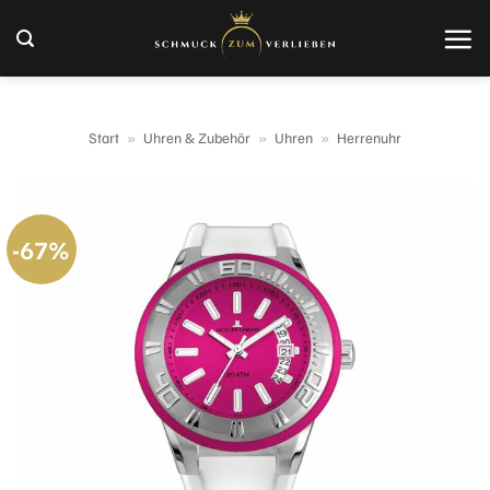
Zum
Inhalt
springen
Start
»
Uhren & Zubehör
»
Uhren
»
Herrenuhr
-67%