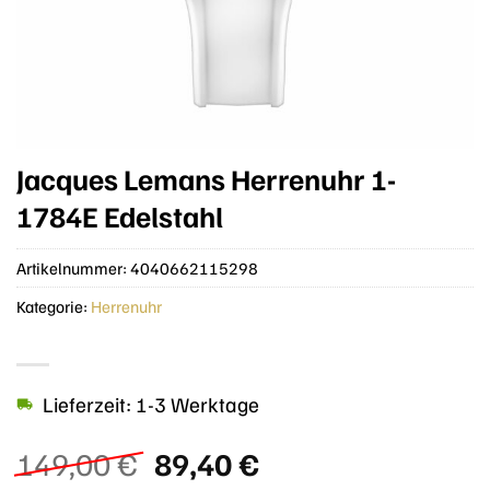
Jacques Lemans Herrenuhr 1-
1784E Edelstahl
Artikelnummer:
4040662115298
Kategorie:
Herrenuhr
Lieferzeit: 1-3 Werktage
Ursprünglicher
Aktueller
149,00
€
89,40
€