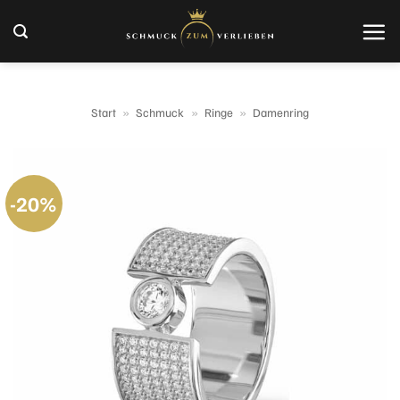
Zum
Inhalt
springen
Start
»
Schmuck
»
Ringe
»
Damenring
-20%