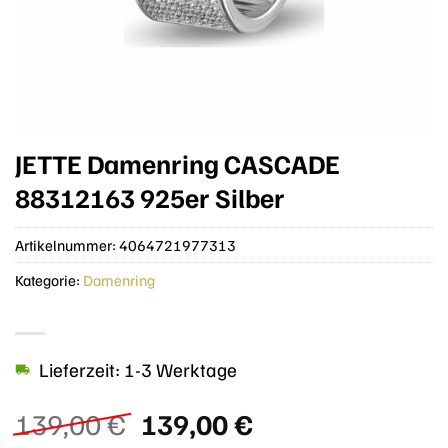
JETTE Damenring CASCADE
88312163 925er Silber
Artikelnummer:
4064721977313
Kategorie:
Damenring
Lieferzeit: 1-3 Werktage
Ursprünglicher
Aktueller
139,00
€
139,00
€