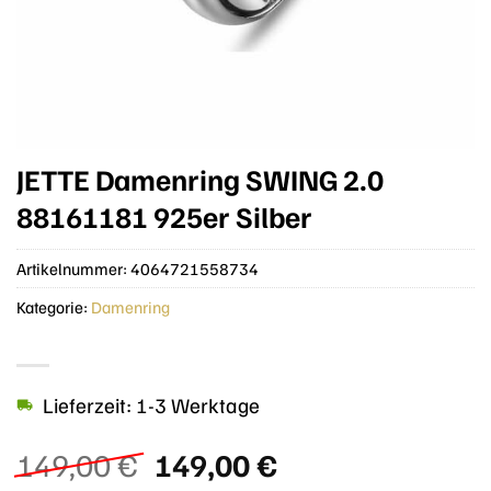
JETTE Damenring SWING 2.0
88161181 925er Silber
Artikelnummer:
4064721558734
Kategorie:
Damenring
Lieferzeit: 1-3 Werktage
Ursprünglicher
Aktueller
149,00
€
149,00
€