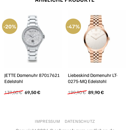
-20%
-47%
JETTE Damenuhr 87017621
Liebeskind Damenuhr LT-
Edelstahl
0275-MQ Edelstahl
Ursprünglicher
Aktueller
Ursprünglicher
Aktueller
139,00
€
69,50
€
199,90
€
89,90
€
Preis
Preis
Preis
Preis
war:
ist:
war:
ist:
139,00 €
69,50 €.
199,90 €
89,90 €.
IMPRESSUM
DATENSCHUTZ