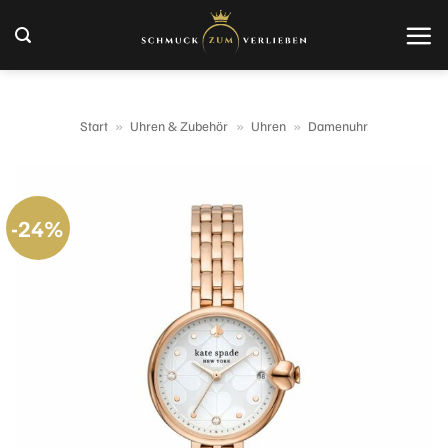
Zum
Inhalt
springen
Start
»
Uhren & Zubehör
»
Uhren
»
Damenuhr
-24%