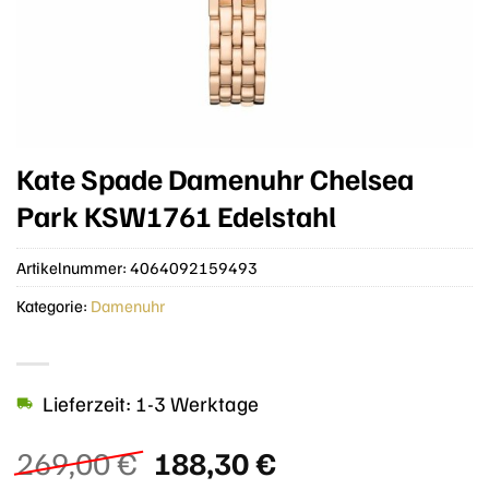
Kate Spade Damenuhr Chelsea
Park KSW1761 Edelstahl
Artikelnummer:
4064092159493
Kategorie:
Damenuhr
Lieferzeit: 1-3 Werktage
Ursprünglicher
Aktueller
269,00
€
188,30
€