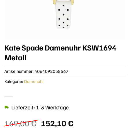
Kate Spade Damenuhr KSW1694
Metall
Artikelnummer:
4064092058567
Kategorie:
Damenuhr
Lieferzeit: 1-3 Werktage
Ursprünglicher
Aktueller
169,00
€
152,10
€