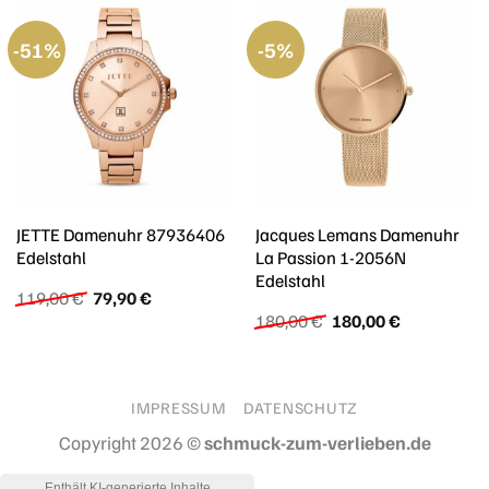
-51%
-5%
JETTE Damenuhr 87936406
Jacques Lemans Damenuhr
Edelstahl
La Passion 1-2056N
Edelstahl
Ursprünglicher
Aktueller
119,00
€
79,90
€
Preis
Preis
Ursprünglicher
Aktueller
180,00
€
180,00
€
war:
ist:
Preis
Preis
119,00 €
79,90 €.
war:
ist:
180,00 €
180,00 €.
IMPRESSUM
DATENSCHUTZ
Copyright 2026 ©
schmuck-zum-verlieben.de