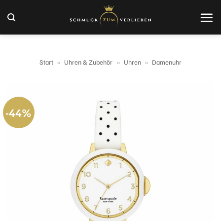
Zum
Inhalt
springen
Start
»
Uhren & Zubehör
»
Uhren
»
Damenuhr
-44%