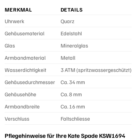
MERKMAL
DETAILS
Uhrwerk
Quarz
Gehäusematerial
Edelstahl
Glas
Mineralglas
Armbandmaterial
Metall
Wasserdichtigkeit
3 ATM (spritzwassergeschützt)
Gehäusedurchmesser
Ca. 34 mm
Gehäusehöhe
Ca. 8 mm
Armbandbreite
Ca. 16 mm
Verschluss
Faltschliesse
Pflegehinweise für Ihre Kate Spade KSW1694