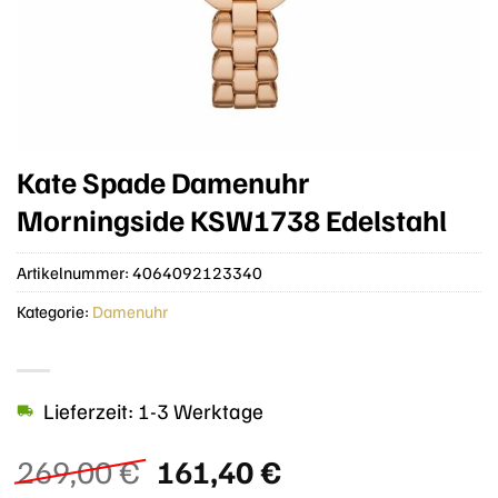
Kate Spade Damenuhr
Morningside KSW1738 Edelstahl
Artikelnummer:
4064092123340
Kategorie:
Damenuhr
Lieferzeit: 1-3 Werktage
Ursprünglicher
Aktueller
269,00
€
161,40
€