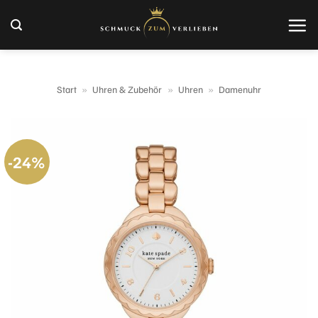
Zum
Inhalt
springen
Start
»
Uhren & Zubehör
»
Uhren
»
Damenuhr
-24%