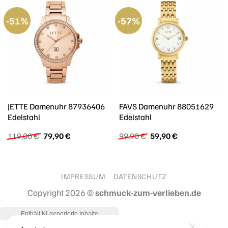
-51%
-57%
JETTE Damenuhr 87936406
FAVS Damenuhr 88051629
Edelstahl
Edelstahl
Ursprünglicher
Aktueller
Ursprünglicher
Aktueller
119,00
€
79,90
€
99,90
€
59,90
€
Preis
Preis
Preis
Preis
war:
ist:
war:
ist:
119,00 €
79,90 €.
99,90 €
59,90 €.
IMPRESSUM
DATENSCHUTZ
Copyright 2026 ©
schmuck-zum-verlieben.de