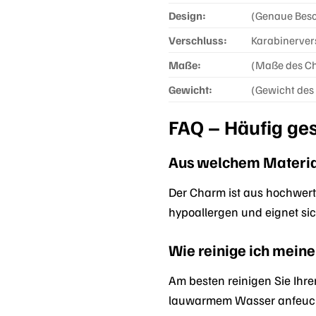
Design:
(Genaue Besch
Verschluss:
Karabinerver
Maße:
(Maße des Cha
Gewicht:
(Gewicht des 
FAQ – Häufig ge
Aus welchem Material
Der Charm ist aus hochwert
hypoallergen und eignet si
Wie reinige ich mein
Am besten reinigen Sie Ihr
lauwarmem Wasser anfeuchte