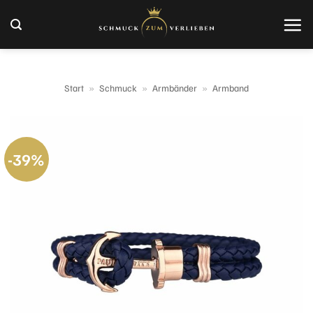
Zum
Inhalt
springen
Start
»
Schmuck
»
Armbänder
»
Armband
-39%