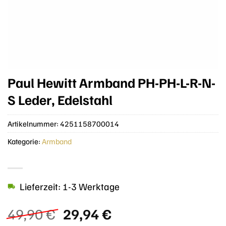
Paul Hewitt Armband PH-PH-L-R-N-
S Leder, Edelstahl
Artikelnummer:
4251158700014
Kategorie:
Armband
Lieferzeit: 1-3 Werktage
Ursprünglicher
Aktueller
49,90
€
29,94
€