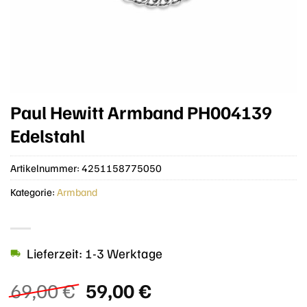
Paul Hewitt Armband PH004139
Edelstahl
Artikelnummer:
4251158775050
Kategorie:
Armband
Lieferzeit: 1-3 Werktage
Ursprünglicher
Aktueller
69,00
€
59,00
€