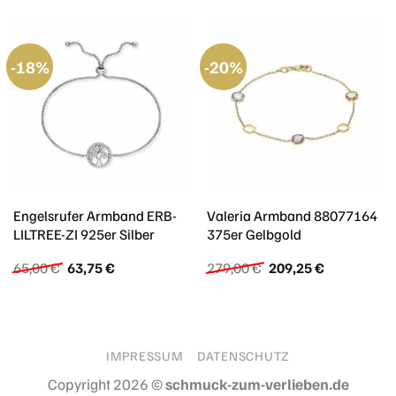
-18%
-20%
Engelsrufer Armband ERB-
Valeria Armband 88077164
LILTREE-ZI 925er Silber
375er Gelbgold
Ursprünglicher
Aktueller
Ursprünglicher
Aktueller
65,00
€
63,75
€
279,00
€
209,25
€
Preis
Preis
Preis
Preis
war:
ist:
war:
ist:
65,00 €
63,75 €.
279,00 €
209,25 €.
IMPRESSUM
DATENSCHUTZ
Copyright 2026 ©
schmuck-zum-verlieben.de