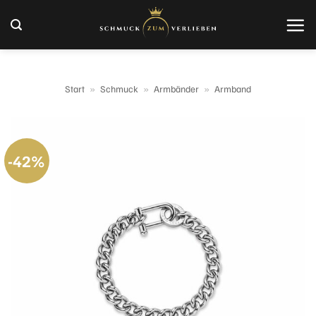
Zum
Inhalt
springen
Start
»
Schmuck
»
Armbänder
»
Armband
-42%