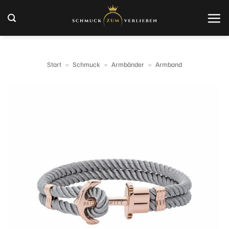
Zum
Inhalt
springen
Start
»
Schmuck
»
Armbänder
»
Armband