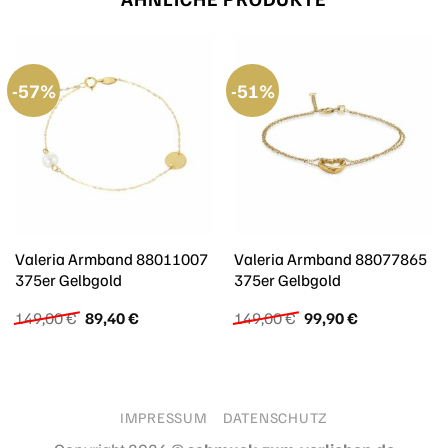
-57%
-51%
Valeria Armband 88011007
Valeria Armband 88077865
375er Gelbgold
375er Gelbgold
Ursprünglicher
Aktueller
Ursprünglicher
Aktueller
149,00
€
89,40
€
149,00
€
99,90
€
Preis
Preis
Preis
Preis
war:
ist:
war:
ist:
149,00 €
89,40 €.
149,00 €
99,90 €.
IMPRESSUM
DATENSCHUTZ