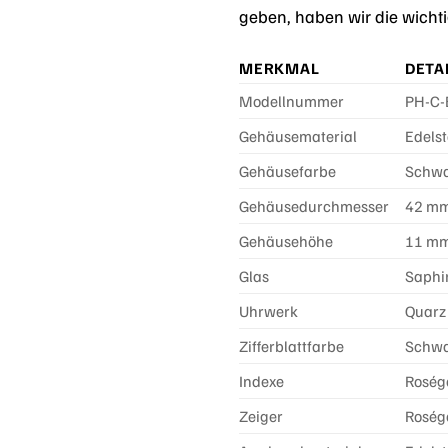
geben, haben wir die wichti
MERKMAL
DETA
Modellnummer
PH-C-
Gehäusematerial
Edelst
Gehäusefarbe
Schwa
Gehäusedurchmesser
42 m
Gehäusehöhe
11 m
Glas
Saphi
Uhrwerk
Quarz
Zifferblattfarbe
Schwa
Indexe
Roség
Zeiger
Roség