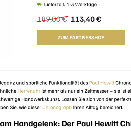
Lieferzeit: 1-3 Werktage
Ursprünglicher
Aktuelle
189,00
€
113,40
€
Preis
Preis
war:
ist:
ZUM PARTNERSHOP
189,00 €
113,40 €
Eleganz und sportliche Funktionalität des
Paul Hewitt
Chrono
öhnliche
Herrenuhr
ist mehr als nur ein Zeitmesser – sie ist 
chwertige Handwerkskunst. Lassen Sie sich von der perfe
ben Sie, wie dieser
Chronograph
Ihren Alltag bereichert.
 am Handgelenk: Der Paul Hewitt Ch