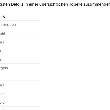
gsten Details in einer übersichtlichen Tabelle zusammengef
ILS
B-BSR-5M
ahl
rz
m
m
rglas
rz
old
old