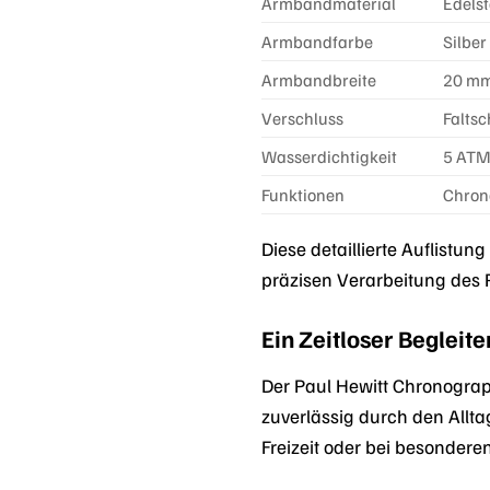
Armbandmaterial
Edelst
Armbandfarbe
Silber
Armbandbreite
20 m
Verschluss
Faltsc
Wasserdichtigkeit
5 ATM
Funktionen
Chron
Diese detaillierte Auflistu
präzisen Verarbeitung des
Ein Zeitloser Begleite
Der Paul Hewitt Chronograph
zuverlässig durch den Allta
Freizeit oder bei besondere