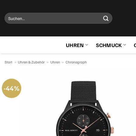
Zum
Inhalt
Suchen
springen
nach:
UHREN
SCHMUCK
Start
»
Uhren & Zubehör
»
Uhren
»
Chronograph
-44%