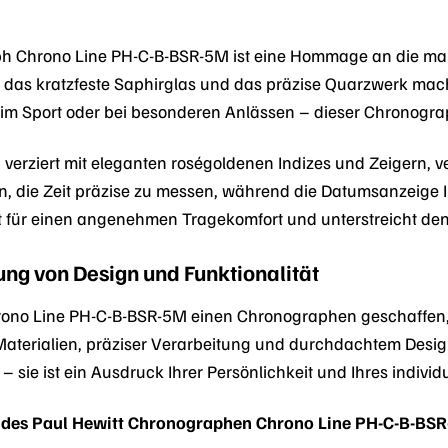
h Chrono Line PH-C-B-BSR-5M ist eine Hommage an die mari
 das kratzfeste Saphirglas und das präzise Quarzwerk mache
im Sport oder bei besonderen Anlässen – dieser Chronograph 
, verziert mit eleganten roségoldenen Indizes und Zeigern, v
en, die Zeit präzise zu messen, während die Datumsanzeige 
t für einen angenehmen Tragekomfort und unterstreicht de
ung von Design und Funktionalität
hrono Line PH-C-B-BSR-5M einen Chronographen geschaffen,
terialien, präziser Verarbeitung und durchdachtem Design
– sie ist ein Ausdruck Ihrer Persönlichkeit und Ihres individue
 des Paul Hewitt Chronographen Chrono Line PH-C-B-BSR