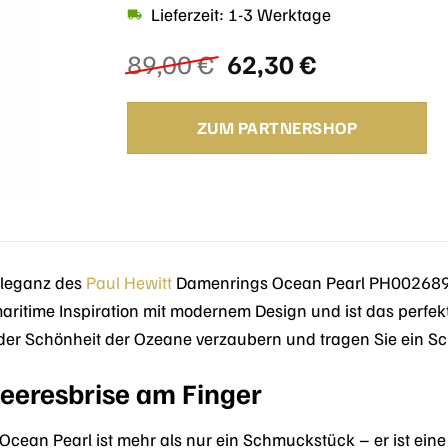
Lieferzeit: 1-3 Werktage
Ursprünglicher
Aktueller
89,00
€
62,30
€
Preis
Preis
war:
ist:
ZUM PARTNERSHOP
89,00 €
62,30 €.
 Eleganz des
Paul Hewitt
Damenrings Ocean Pearl PH002689, ge
aritime Inspiration mit modernem Design und ist das perfek
 der Schönheit der Ozeane verzaubern und tragen Sie ein Sc
eeresbrise am Finger
Ocean Pearl ist mehr als nur ein Schmuckstück – er ist ei