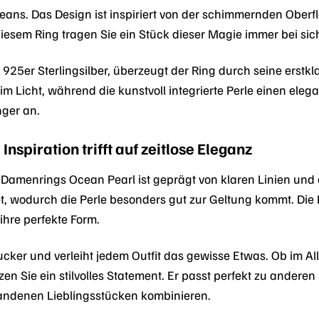
eans. Das Design ist inspiriert von der schimmernden Oberf
 diesem Ring tragen Sie ein Stück dieser Magie immer bei sic
925er Sterlingsilber, überzeugt der Ring durch seine erstkl
lt im Licht, während die kunstvoll integrierte Perle einen el
nger an.
nspiration trifft auf zeitlose Eleganz
 Damenrings Ocean Pearl ist geprägt von klaren Linien und
et, wodurch die Perle besonders gut zur Geltung kommt. Die P
ihre perfekte Form.
gucker und verleiht jedem Outfit das gewisse Etwas. Ob im 
n Sie ein stilvolles Statement. Er passt perfekt zu andere
andenen Lieblingsstücken kombinieren.