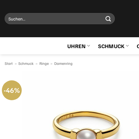
Zum
Inhalt
Suchen
springen
nach:
UHREN
SCHMUCK
Start
»
Schmuck
»
Ringe
»
Damenring
-46%