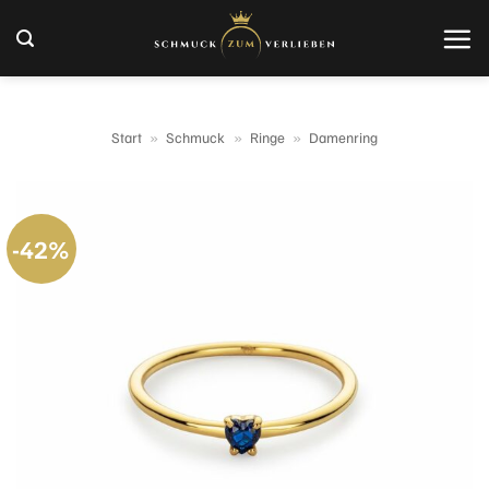
Zum
Inhalt
springen
Start
»
Schmuck
»
Ringe
»
Damenring
-42%