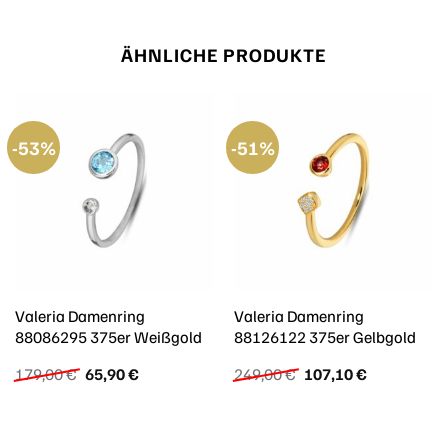
ÄHNLICHE PRODUKTE
-53%
-51%
Valeria Damenring
Valeria Damenring
88086295 375er Weißgold
88126122 375er Gelbgold
Ursprünglicher
Aktueller
Ursprünglicher
Aktueller
179,00
€
65,90
€
249,00
€
107,10
€
Preis
Preis
Preis
Preis
war:
ist:
war:
ist:
179,00 €
65,90 €.
249,00 €
107,10 €.