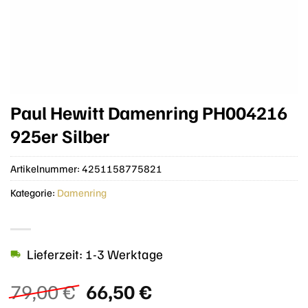
Paul Hewitt Damenring PH004216
925er Silber
Artikelnummer:
4251158775821
Kategorie:
Damenring
Lieferzeit: 1-3 Werktage
Ursprünglicher
Aktueller
79,00
€
66,50
€