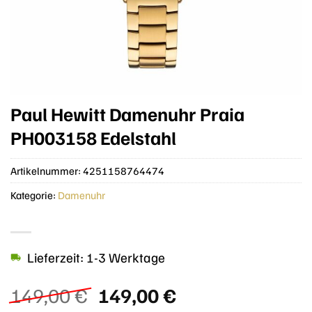
Paul Hewitt Damenuhr Praia
PH003158 Edelstahl
Artikelnummer:
4251158764474
Kategorie:
Damenuhr
Lieferzeit: 1-3 Werktage
Ursprünglicher
Aktueller
149,00
€
149,00
€