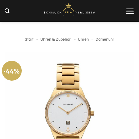
Zum
Inhalt
springen
Start
»
Uhren & Zubehör
»
Uhren
»
Damenuhr
-44%