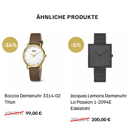
ÄHNLICHE PRODUKTE
-34%
-5%
Boccia Damenuhr 3314-02
Jacques Lemans Damenuhr
Titan
La Passion 1-2094E
Edelstahl
Ursprünglicher
Aktueller
109,00
€
99,00
€
Preis
Preis
Ursprünglicher
Aktueller
200,00
€
200,00
€
war:
ist:
Preis
Preis
109,00 €
99,00 €.
war:
ist:
200,00 €
200,00 €.