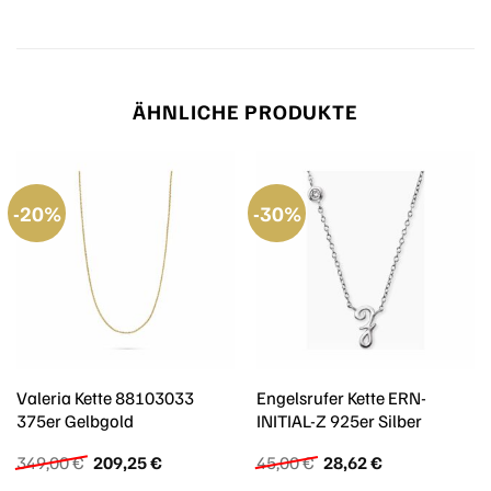
ÄHNLICHE PRODUKTE
-20%
-30%
Valeria Kette 88103033
Engelsrufer Kette ERN-
375er Gelbgold
INITIAL-Z 925er Silber
Ursprünglicher
Aktueller
Ursprünglicher
Aktueller
349,00
€
209,25
€
45,00
€
28,62
€
Preis
Preis
Preis
Preis