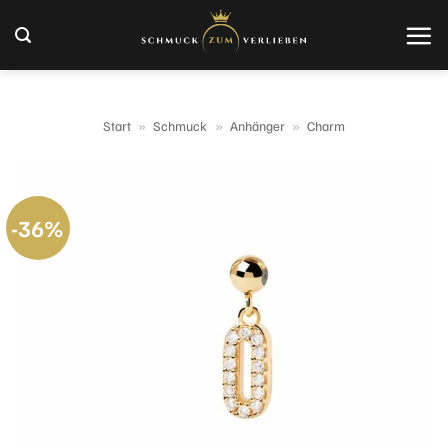
Zum
Inhalt
springen
Start
»
Schmuck
»
Anhänger
»
Charm
-36%