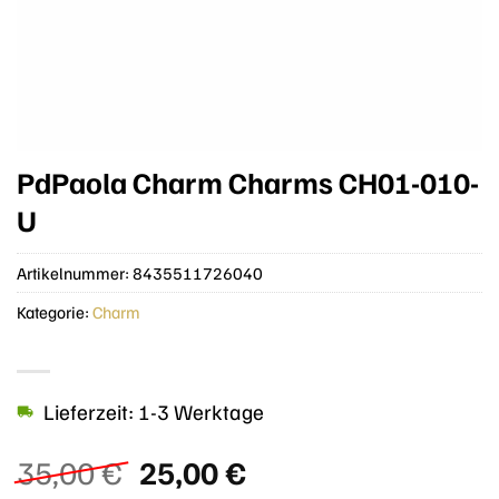
PdPaola Charm Charms CH01-010-
U
Artikelnummer:
8435511726040
Kategorie:
Charm
Lieferzeit: 1-3 Werktage
Ursprünglicher
Aktueller
35,00
€
25,00
€