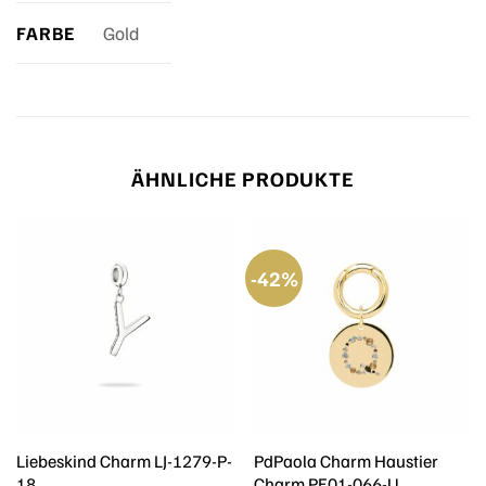
FARBE
Gold
ÄHNLICHE PRODUKTE
-42%
Liebeskind Charm LJ-1279-P-
PdPaola Charm Haustier
18
Charm PE01-066-U