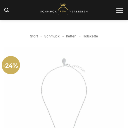
Zum
Inhalt
springen
Start
»
Schmuck
»
Ketten
»
Halskette
-24%