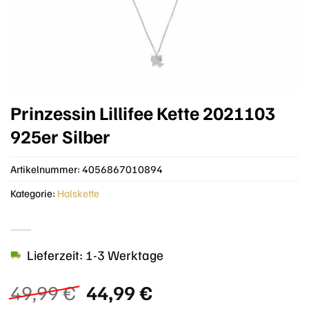
Prinzessin Lillifee Kette 2021103
925er Silber
Artikelnummer:
4056867010894
Kategorie:
Halskette
Lieferzeit: 1-3 Werktage
Ursprünglicher
Aktueller
49,99
€
44,99
€