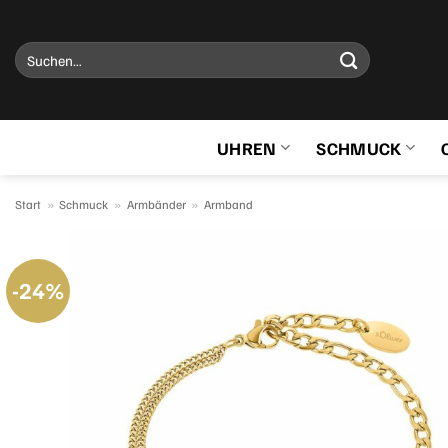
Zum
Inhalt
Suchen
springen
nach:
UHREN
SCHMUCK
Start
»
Schmuck
»
Armbänder
»
Armband
-24%