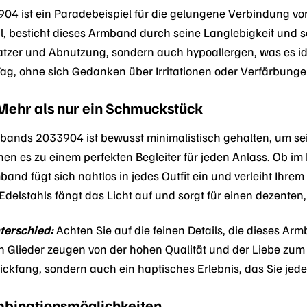
04 ist ein Paradebeispiel für die gelungene Verbindung von
 besticht dieses Armband durch seine Langlebigkeit und sei
tzer und Abnutzung, sondern auch hypoallergen, was es id
Tag, ohne sich Gedanken über Irritationen oder Verfärbun
 Mehr als nur ein Schmuckstück
bands 2033904 ist bewusst minimalistisch gehalten, um seine
 es zu einem perfekten Begleiter für jeden Anlass. Ob im B
and fügt sich nahtlos in jedes Outfit ein und verleiht Ihr
 Edelstahls fängt das Licht auf und sorgt für einen dezenten
terschied:
Achten Sie auf die feinen Details, die dieses Ar
n Glieder zeugen von der hohen Qualität und der Liebe zum D
lickfang, sondern auch ein haptisches Erlebnis, das Sie jed
ombinationsmöglichkeiten