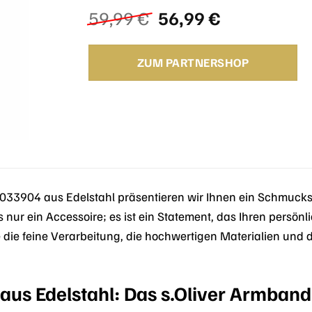
Ursprünglicher
Aktueller
59,99
€
56,99
€
Preis
Preis
war:
ist:
ZUM PARTNERSHOP
59,99 €
56,99 €.
033904 aus Edelstahl präsentieren wir Ihnen ein Schmuckst
 nur ein Accessoire; es ist ein Statement, das Ihren persönl
e die feine Verarbeitung, die hochwertigen Materialien und 
 aus Edelstahl: Das s.Oliver Armban